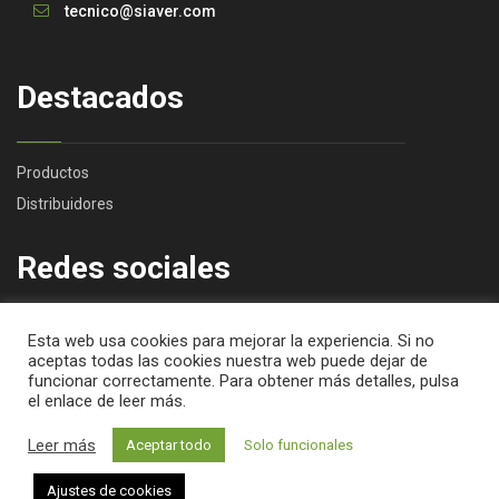
tecnico@siaver.com
Destacados
Productos
Distribuidores
Redes sociales
Esta web usa cookies para mejorar la experiencia. Si no
aceptas todas las cookies nuestra web puede dejar de
funcionar correctamente. Para obtener más detalles, pulsa
el enlace de leer más.
Leer más
Aceptar todo
Solo funcionales
©2025
Fertiver
. Diseño web por
Estudio Digital MC Clic
.
Aviso Legal
Política de Privacidad
Área
Ajustes de cookies