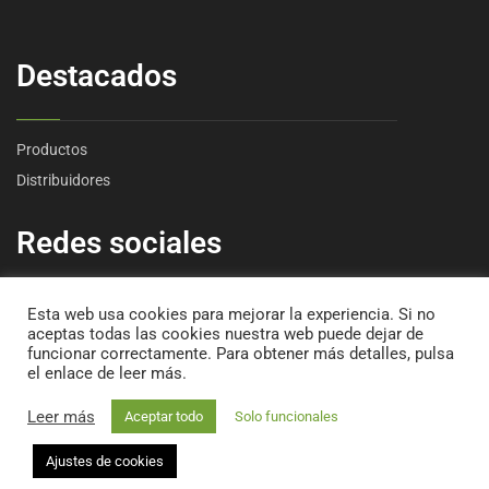
Destacados
Productos
Distribuidores
Redes sociales
Esta web usa cookies para mejorar la experiencia. Si no
aceptas todas las cookies nuestra web puede dejar de
funcionar correctamente. Para obtener más detalles, pulsa
el enlace de leer más.
Leer más
Aceptar todo
Solo funcionales
©2025
Fertiver
. Diseño web por
Estudio Digital MC Clic
.
Aviso Legal
Política de Privacidad
Área
Ajustes de cookies
Política de Cookies
privada