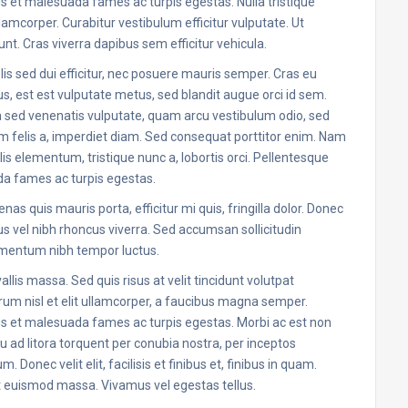
s et malesuada fames ac turpis egestas. Nulla tristique
lamcorper. Curabitur vestibulum efficitur vulputate. Ut
dunt. Cras viverra dapibus sem efficitur vehicula.
is sed dui efficitur, nec posuere mauris semper. Cras eu
us, est est vulputate metus, sed blandit augue orci id sem.
 sed venenatis vulputate, quam arcu vestibulum odio, sed
ictum felis a, imperdiet diam. Sed consequat porttitor enim. Nam
lis elementum, tristique nunc a, lobortis orci. Pellentesque
da fames ac turpis egestas.
s quis mauris porta, efficitur mi quis, fringilla dolor. Donec
s vel nibh rhoncus viverra. Sed accumsan sollicitudin
ementum nibh tempor luctus.
allis massa. Sed quis risus at velit tincidunt volutpat
um nisl et elit ullamcorper, a faucibus magna semper.
us et malesuada fames ac turpis egestas. Morbi ac est non
 ad litora torquent per conubia nostra, per inceptos
Donec velit elit, facilisis et finibus et, finibus in quam.
 euismod massa. Vivamus vel egestas tellus.