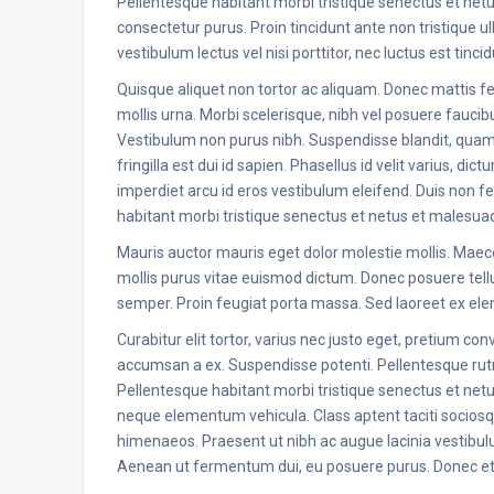
Pellentesque habitant morbi tristique senectus et netu
consectetur purus. Proin tincidunt ante non tristique ul
vestibulum lectus vel nisi porttitor, nec luctus est tinci
Quisque aliquet non tortor ac aliquam. Donec mattis fel
mollis urna. Morbi scelerisque, nibh vel posuere faucib
Vestibulum non purus nibh. Suspendisse blandit, quam
fringilla est dui id sapien. Phasellus id velit varius, d
imperdiet arcu id eros vestibulum eleifend. Duis non fe
habitant morbi tristique senectus et netus et malesua
Mauris auctor mauris eget dolor molestie mollis. Maecena
mollis purus vitae euismod dictum. Donec posuere tellu
semper. Proin feugiat porta massa. Sed laoreet ex el
Curabitur elit tortor, varius nec justo eget, pretium conv
accumsan a ex. Suspendisse potenti. Pellentesque rutr
Pellentesque habitant morbi tristique senectus et net
neque elementum vehicula. Class aptent taciti sociosqu
himenaeos. Praesent ut nibh ac augue lacinia vestibulum. 
Aenean ut fermentum dui, eu posuere purus. Donec et