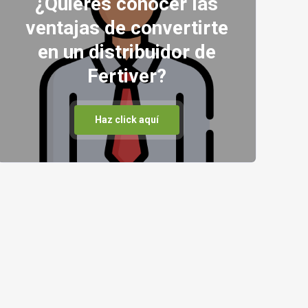
¿Quiéres conocer las
ventajas de convertirte
en un distribuidor de
Fertiver?
Haz click aquí